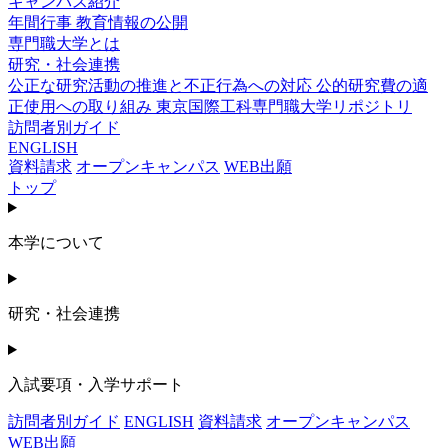
キャンパス紹介
年間行事
教育情報の公開
専門職大学とは
研究・社会連携
公正な研究活動の推進と不正行為への対応
公的研究費の適
正使用への取り組み
東京国際工科専門職大学リポジトリ
訪問者別ガイド
ENGLISH
資料請求
オープンキャンパス
WEB出願
トップ
本学について
研究・社会連携
入試要項・入学サポート
訪問者別ガイド
ENGLISH
資料請求
オープンキャンパス
WEB出願