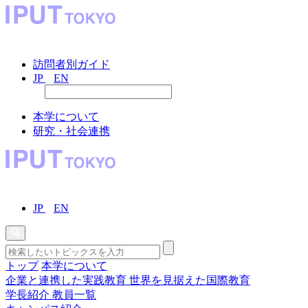
訪問者別ガイド
JP
EN
本学について
研究・社会連携
JP
EN
トップ
本学について
企業と連携した実践教育
世界を見据えた国際教育
学長紹介
教員一覧