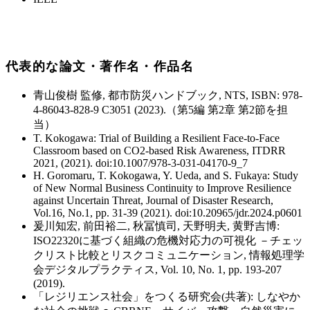
代表的な論文・著作名・作品名
青山俊樹 監修, 都市防災ハンドブック, NTS, ISBN: 978-
4-86043-828-9 C3051 (2023).（第5編 第2章 第2節を担
当）
T. Kokogawa: Trial of Building a Resilient Face-to-Face
Classroom based on CO2-based Risk Awareness, ITDRR
2021, (2021). doi:10.1007/978-3-031-04170-9_7
H. Goromaru, T. Kokogawa, Y. Ueda, and S. Fukaya: Study
of New Normal Business Continuity to Improve Resilience
against Uncertain Threat, Journal of Disaster Research,
Vol.16, No.1, pp. 31-39 (2021). doi:10.20965/jdr.2024.p0601
爰川知宏, 前田裕二, 秋冨慎司, 天野明夫, 黄野吉博:
ISO22320に基づく組織の危機対応力の可視化 －チェッ
クリスト比較とリスクコミュニケーション, 情報処理学
会デジタルプラクティス, Vol. 10, No. 1, pp. 193-207
(2019).
「レジリエンス社会」をつくる研究会(共著): しなやか