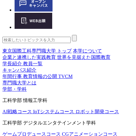
東京国際工科専門職大学 トップ
本学について
企業と連携した実践教育
世界を見据えた国際教育
学長紹介
教員一覧
キャンパス紹介
年間行事
教育情報の公開
TVCM
専門職大学とは
学部・学科
工科学部 情報工学科
AI戦略コース
IoTシステムコース
ロボット開発コース
工科学部 デジタルエンタテインメント学科
ゲームプロデュースコース
CGアニメーションコース