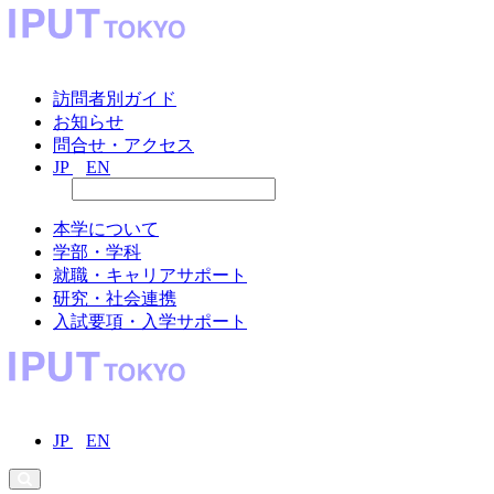
訪問者別ガイド
お知らせ
問合せ・アクセス
JP
EN
本学について
学部・学科
就職・キャリアサポート
研究・社会連携
入試要項・入学サポート
JP
EN