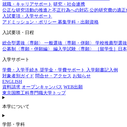
就職・キャリアサポート
研究・社会連携
公正な研究活動の推進と不正行為への対応
公的研究費の適正
入試要項・入学サポート
アドミッション・ポリシー
募集学科・出願資格
入試要項・日程
総合型選抜〈専願〉
一般選抜〈専願・併願〉
学校推薦型選抜
公募制〈専願・併願編〉
編入学試験〈専願〉
［留学生］日
入学サポート
学費・入学手続き
奨学金・学費サポート
入学願書記入例
対象者別ガイド
問合せ・アクセス
お知らせ
ENGLISH
資料請求
オープンキャンパス
WEB出願
東京国際工科専門職大学トップ
本学について
学部・学科