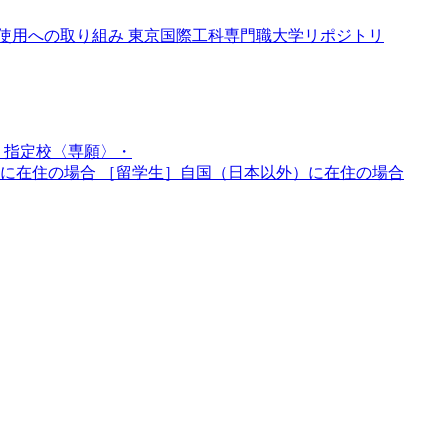
使用への取り組み
東京国際工科専門職大学リポジトリ
 指定校〈専願〉・
本に在住の場合
［留学生］自国（日本以外）に在住の場合